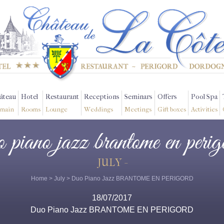
âteau
Hotel
Restaurant
Receptions
Seminars
Offers
Pool Spa
main
Rooms
Lounge
Weddings
Meetings
Gift boxes
Activities
o piano jazz brantome en perig
JULY -
Home
>
July
> Duo Piano Jazz BRANTOME EN PERIGORD
18/07/2017
Duo Piano Jazz BRANTOME EN PERIGORD