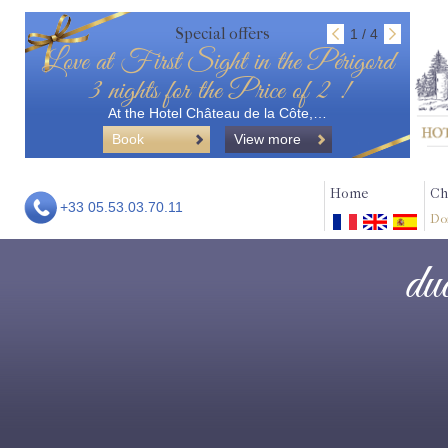
Special offers
1 / 4
Love at First Sight in the Périgord
3 nights for the Price of 2 !
At the Hotel Château de la Côte,…
Book
View more
Home
Ch
+33 05.53.03.70.11
Do
du