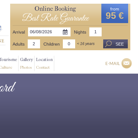
Online Booking
from
95 €
Best Rate Guarantee
Arrival
Nights
Adults
Children
SEE
< 16 years
Tourisme
Gallery
Location
E-MAIL
Culture
Photos
Contact
ord