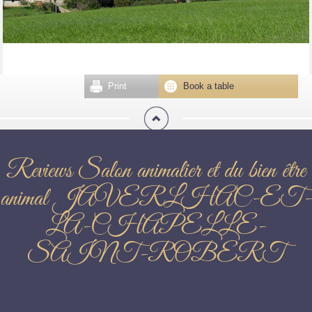
Print
Book a table
Reviews Salon animalier et du bien être
animal JAVERLHAC-ET-
LA-CHAPELLE-
SAINT-ROBERT