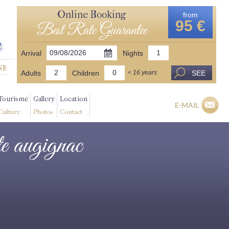
Online Booking
from
95 €
Best Rate Guarantee
Arrival
Nights
Adults
Children
SEE
< 16 years
Tourisme
Gallery
Location
E-MAIL
Culture
Photos
Contact
te augignac