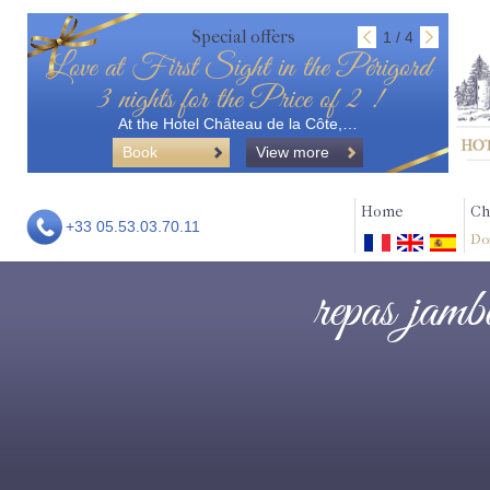
Special offers
1 / 4
Love at First Sight in the Périgord
3 nights for the Price of 2 !
At the Hotel Château de la Côte,…
Book
View more
Home
Ch
+33 05.53.03.70.11
Do
repas jamb