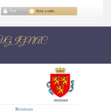
Print
Book a table
sante AUGIGNAC
Mentions