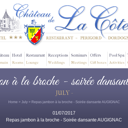
âteau
Hotel
Restaurant
Receptions
Seminars
Offers
Pool Spa
main
Rooms
Lounge
Weddings
Meetings
Gift boxes
Activities
on à la broche - soirée dansan
JULY -
Home
>
July
> Repas jambon à la broche - Soirée dansante AUGIGNAC
01/07/2017
Repas jambon à la broche - Soirée dansante AUGIGNAC