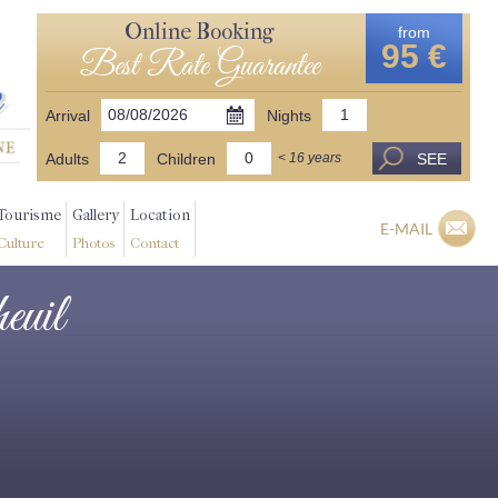
Online Booking
from
95 €
Best Rate Guarantee
Arrival
Nights
Adults
Children
SEE
< 16 years
Tourisme
Gallery
Location
E-MAIL
Culture
Photos
Contact
heuil