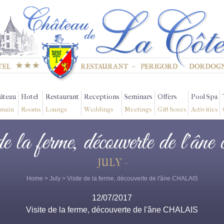
âteau
Hotel
Restaurant
Receptions
Seminars
Offers
Pool Spa
main
Rooms
Lounge
Weddings
Meetings
Gift boxes
Activities
 de la ferme, découverte de l'âne 
JULY -
Home
>
July
> Visite de la ferme, découverte de l'âne CHALAIS
12/07/2017
Visite de la ferme, découverte de l'âne CHALAIS