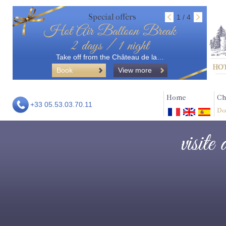
Special offers
1 / 4
Hot Air Balloon Break
2 days / 1 night
Take off from the Château de la…
Book
View more
Home
Ch
+33 05.53.03.70.11
Do
visite