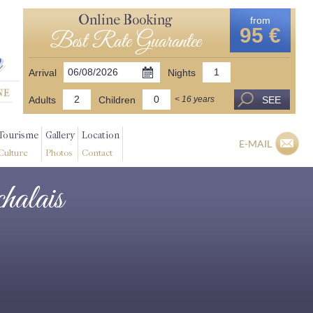
Online Booking
from
95 €
Best Rate Guarantee
Arrival
Nights
Adults
Children
SEE
< 16 years
Tourisme
Gallery
Location
E-MAIL
Culture
Photos
Contact
chalais