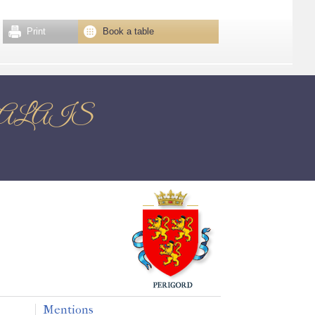
Print
Book a table
âne CHALAIS
Mentions