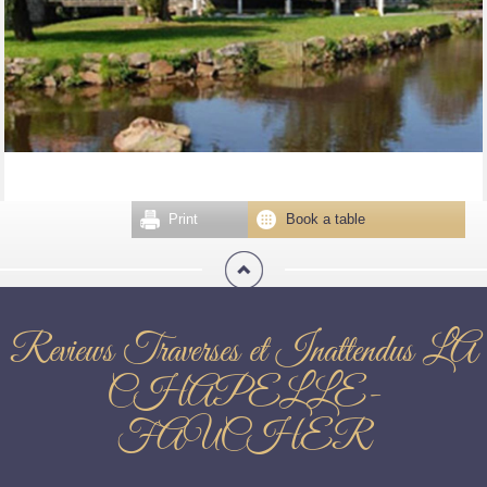
Print
Book a table
Reviews Traverses et Inattendus LA
CHAPELLE-
FAUCHER