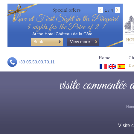
Special offers
1 / 4
Love at First Sight in the Périgord
3 nights for the Price of 2 !
At the Hotel Château de la Côte,…
Book
View more
Home
Ch
+33 05.53.03.70.11
Do
visite commentée 
Hom
Visite