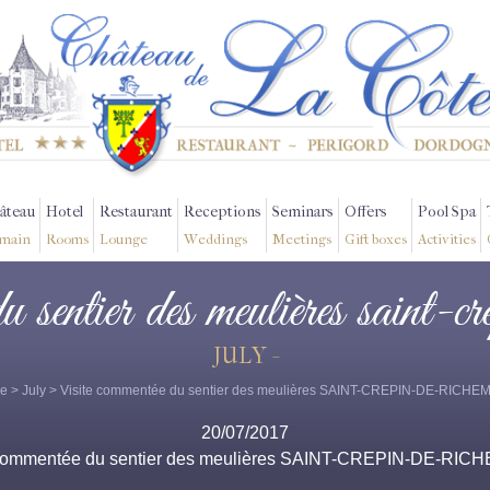
âteau
Hotel
Restaurant
Receptions
Seminars
Offers
Pool Spa
main
Rooms
Lounge
Weddings
Meetings
Gift boxes
Activities
du sentier des meulières saint-c
JULY -
e
>
July
> Visite commentée du sentier des meulières SAINT-CREPIN-DE-RICH
20/07/2017
 commentée du sentier des meulières SAINT-CREPIN-DE-RI