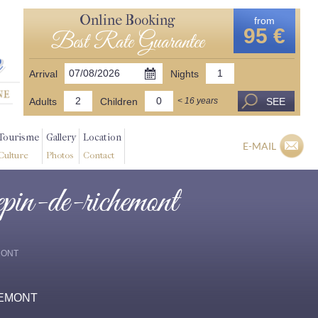
Online Booking
from
95 €
Best Rate Guarantee
Arrival
Nights
Adults
Children
SEE
< 16 years
Tourisme
Gallery
Location
E-MAIL
Culture
Photos
Contact
repin-de-richemont
EMONT
CHEMONT