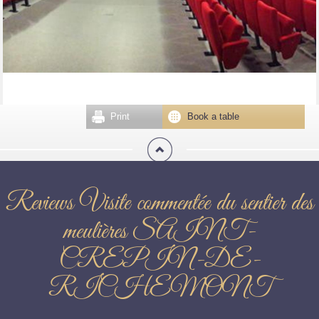
Print
Book a table
Reviews Visite commentée du sentier des
meulières SAINT-
CREPIN-DE-
RICHEMONT