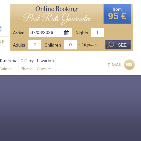
Online Booking
from
95 €
Best Rate Guarantee
Arrival
Nights
Adults
Children
SEE
< 16 years
Tourisme
Gallery
Location
E-MAIL
Culture
Photos
Contact