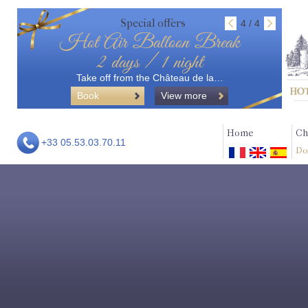
Special offers
4 / 4
Hot Air Balloon Break
2 days / 1 night
Take off from the Château de la…
Book
View more
Home
Ch
+33 05.53.03.70.11
Do