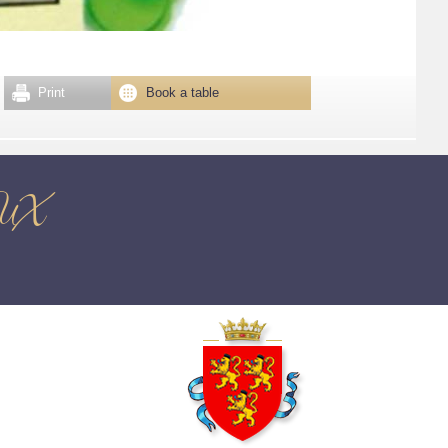
Print
Book a table
EUX