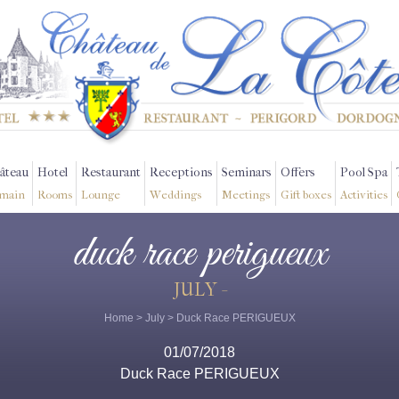
âteau
Hotel
Restaurant
Receptions
Seminars
Offers
Pool Spa
main
Rooms
Lounge
Weddings
Meetings
Gift boxes
Activities
duck race perigueux
JULY -
Home
>
July
> Duck Race PERIGUEUX
01/07/2018
Duck Race PERIGUEUX