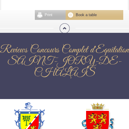
Print
Book a table
Reviews Concours Complet d'Equitation
SAINT-JORY-DE-
CHALAIS