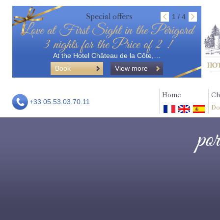
Special offers
1 / 4
Love at First Sight in the Périgord
3 nights for the Price of 2 !
At the Hotel Château de la Côte,…
Book
View more
Home
Ch
+33 05.53.03.70.11
Do
por