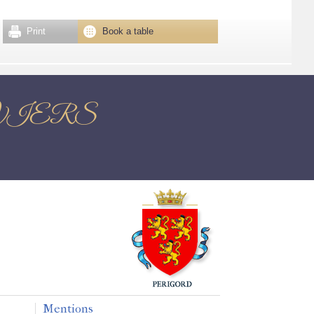
Print
Book a table
é THIVIERS
Mentions