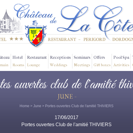
âteau
Hotel
Restaurant
Receptions
Seminars
Offers
Pool Spa
main
Rooms
Lounge
Weddings
Meetings
Gift boxes
Activities
tes ouvertes club de l'amitié thiv
JUNE -
Home
>
June
> Portes ouvertes Club de l'amitié THIVIERS
17/06/2017
Portes ouvertes Club de l'amitié THIVIERS