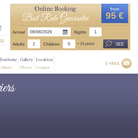
Online Booking
from
95 €
Best Rate Guarantee
Arrival
Nights
Adults
Children
SEE
< 16 years
Tourisme
Gallery
Location
E-MAIL
Culture
Photos
Contact
iers