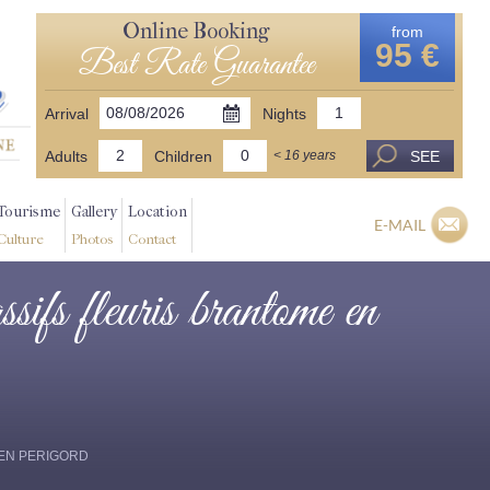
Online Booking
from
95 €
Best Rate Guarantee
Arrival
Nights
Adults
Children
SEE
< 16 years
Tourisme
Gallery
Location
E-MAIL
Culture
Photos
Contact
ssifs fleuris brantome en
ME EN PERIGORD