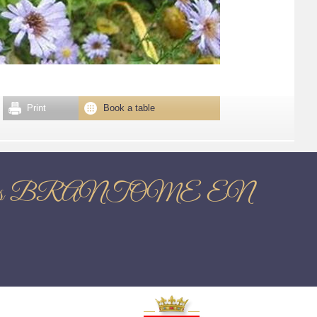
Print
Book a table
 massifs fleuris BRANTOME EN