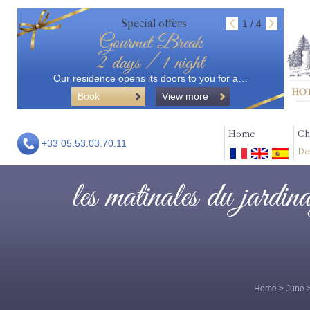
Special offers
1 / 4
Gourmet Break
2 days / 1 night
Our residence opens its doors to you for a…
Book
View more
Home
Ch
+33 05.53.03.70.11
Do
les matinales du jardina
Home
>
June
>