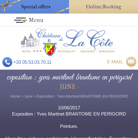
Special offers
Online Booking
Menu
E-MAIL
+33 05.53.03.70.11
exposition : yves martinet brantome en perigord
JUNE -
Home
>
June
> Exposition : Yves Martinet BRANTOME EN PERIGORD
10/06/2017
Exposition : Yves Martinet BRANTOME EN PERIGORD
Peinture.