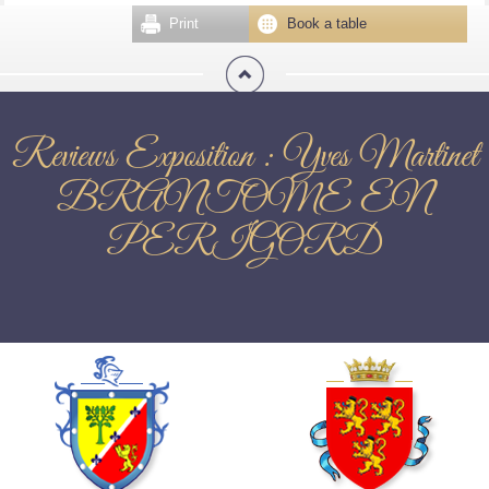
Print
Book a table
Reviews Exposition : Yves Martinet
BRANTOME EN
PERIGORD