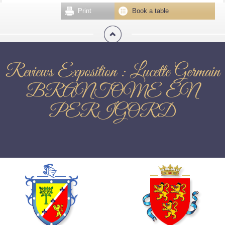
Print
Book a table
Reviews Exposition : Lucette Germain
BRANTOME EN
PERIGORD