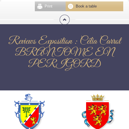
Print
Book a table
Reviews Exposition : Célia Carrot
BRANTOME EN
PERIGORD