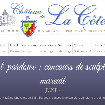
âteau
Hotel
Restaurant
Receptions
Seminars
Offers
Pool Spa
main
Rooms
Lounge
Weddings
Meetings
Gift boxes
Activities
t-pardoux : concours de sculptur
mareuil
JUNE -
e
> 22ème Chevalets de Saint-Pardoux : concours de sculpture sur pierre et pein