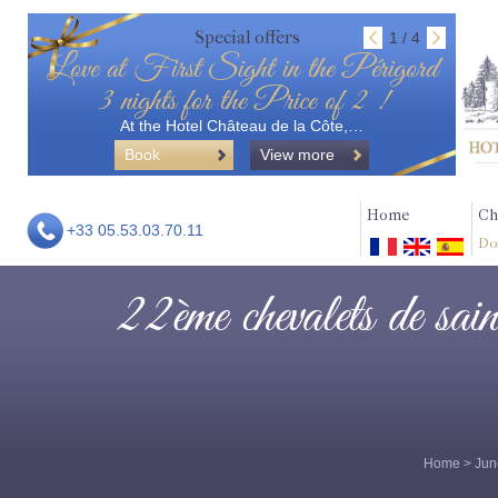
Special offers
1 / 4
Love at First Sight in the Périgord
3 nights for the Price of 2 !
At the Hotel Château de la Côte,…
Book
View more
Home
Ch
+33 05.53.03.70.11
Do
22ème chevalets de sain
Home
>
Jun