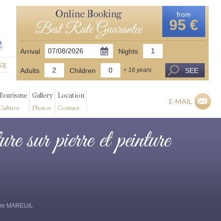
Online Booking
from
95 €
Best Rate Guarantee
Arrival
Nights
Adults
Children
SEE
< 16 years
Tourisme
Gallery
Location
E-MAIL
Culture
Photos
Contact
e sur pierre et peinture
ture MAREUIL