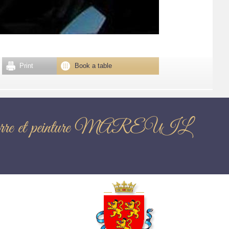
Print
Book a table
sur pierre et peinture MAREUIL