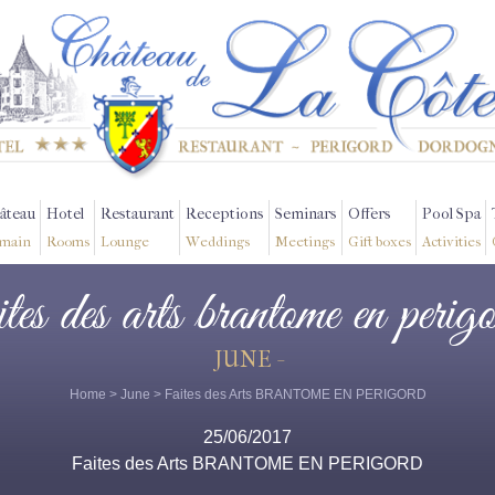
âteau
Hotel
Restaurant
Receptions
Seminars
Offers
Pool Spa
main
Rooms
Lounge
Weddings
Meetings
Gift boxes
Activities
ites des arts brantome en perig
JUNE -
Home
>
June
> Faites des Arts BRANTOME EN PERIGORD
25/06/2017
Faites des Arts BRANTOME EN PERIGORD