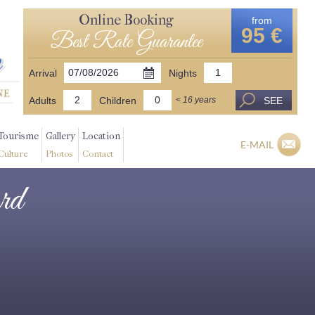
Online Booking
from
95 €
Best Rate Guarantee
Arrival
Nights
Adults
Children
SEE
< 16 years
Tourisme
Gallery
Location
E-MAIL
Culture
Photos
Contact
ord