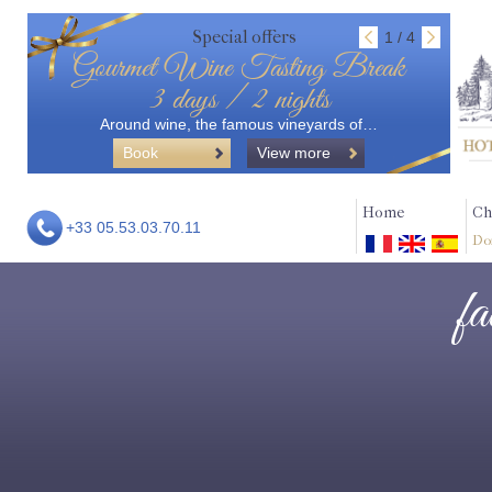
Special offers
1 / 4
Gourmet Wine Tasting Break
3 days / 2 nights
Around wine, the famous vineyards of…
Book
View more
Home
Ch
+33 05.53.03.70.11
Do
fa