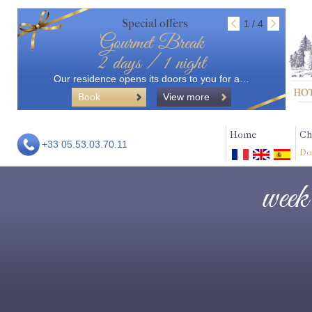
Special offers
1 / 4
Gourmet Break
2 days / 1 night
Our residence opens its doors to you for a…
Book
View more
Home
Ch
+33 05.53.03.70.11
Do
week