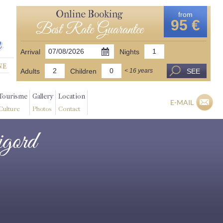
Online Booking
from
95 €
Best Rate Guarantee
Arrival
Nights
Adults
Children
SEE
< 16 years
Tourisme
Gallery
Location
E-MAIL
Culture
Photos
Contact
igord