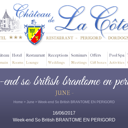
âteau
Hotel
Restaurant
Receptions
Seminars
Offers
Pool Spa
main
Rooms
Lounge
Weddings
Meetings
Gift boxes
Activities
-end so british brantome en per
JUNE -
Home
>
June
> Week-end So British BRANTOME EN PERIGORD
16/06/2017
Week-end So British BRANTOME EN PERIGORD