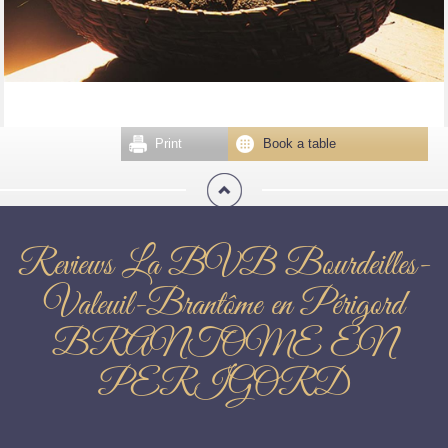
Print
Book a table
Reviews La BVB Bourdeilles-
Valeuil-Brantôme en Périgord
BRANTOME EN
PERIGORD