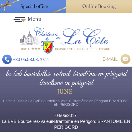
Special offers
Online Booking
Menu
E-MAIL
+33 05.53.03.70.11
la bvb bourdeilles-valeuil-brantôme en périgord
brantome en perigord
JUNE -
Home
>
June
> La BVB Bourdeilles-Valeuil-Brantôme en Périgord BRANTOME
EN PERIGORD
04/06/2017
La BVB Bourdeilles-Valeuil-Brantôme en Périgord BRANTOME EN
PERIGORD