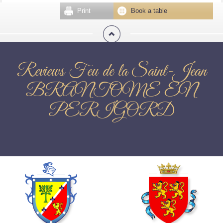
Print
Book a table
Reviews Feu de la Saint-Jean
BRANTOME EN
PERIGORD