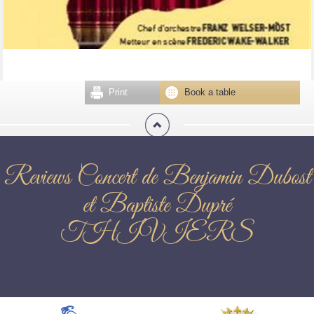
Print
Book a table
Reviews Concert de Benjamin Dubost
et Baptiste Dupré
THIVIERS