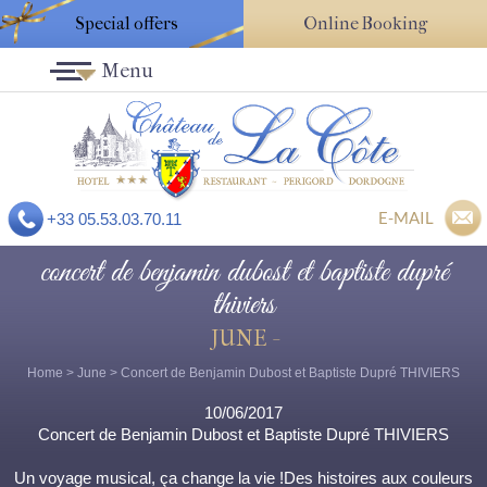
Special offers
Online Booking
Menu
E-MAIL
+33 05.53.03.70.11
concert de benjamin dubost et baptiste dupré
thiviers
JUNE -
Home
>
June
> Concert de Benjamin Dubost et Baptiste Dupré THIVIERS
10/06/2017
Concert de Benjamin Dubost et Baptiste Dupré THIVIERS
Un voyage musical, ça change la vie !Des histoires aux couleurs