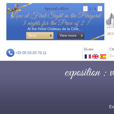
Special offers
1 / 4
Love at First Sight in the Périgord
3 nights for the Price of 2 !
At the Hotel Château de la Côte,…
Book
View more
Home
Ch
+33 05.53.03.70.11
Do
exposition : 
Ex