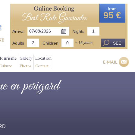
Online Booking
from
95 €
Best Rate Guarantee
Arrival
Nights
Adults
Children
SEE
< 16 years
Tourisme
Gallery
Location
E-MAIL
Culture
Photos
Contact
me en perigord
ORD