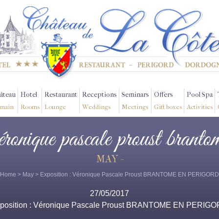
âteau
Hotel
Restaurant
Receptions
Seminars
Offers
Pool Spa
main
Rooms
Lounge
Weddings
Meetings
Gift boxes
Activities
véronique pascale proust branto
MAY -
Home
>
May
> Exposition : Véronique Pascale Proust BRANTOME EN PERIGORD
27/05/2017
position : Véronique Pascale Proust BRANTOME EN PERIG