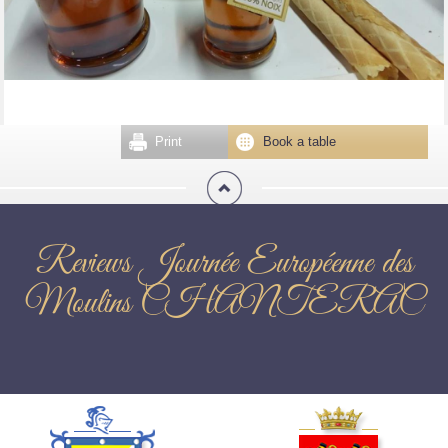
Print
Book a table
Reviews Journée Européenne des
Moulins CHANTERAC