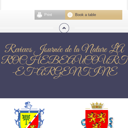
Print
Book a table
Reviews Journée de la Nature LA
ROCHEBEAUCOURT
-ET-ARGENTINE