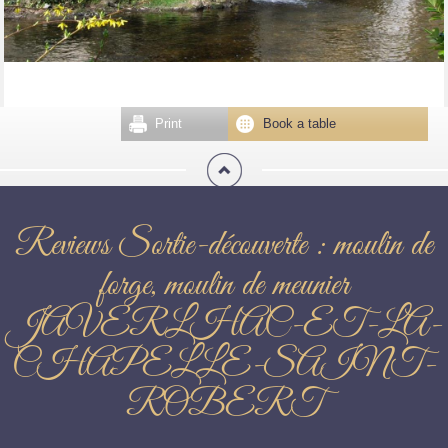
Print
Book a table
Reviews Sortie-découverte : moulin de
forge, moulin de meunier
JAVERLHAC-ET-LA-
CHAPELLE-SAINT-
ROBERT