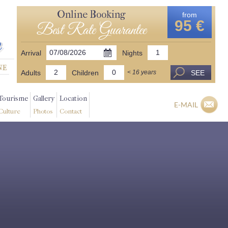
Online Booking
from
95 €
Best Rate Guarantee
Arrival
Nights
Adults
Children
SEE
< 16 years
Tourisme
Gallery
Location
E-MAIL
Culture
Photos
Contact