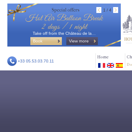
Special offers
1 / 4
Hot Air Balloon Break
2 days / 1 night
Take off from the Château de la…
Book
View more
Home
Ch
+33 05.53.03.70.11
Do