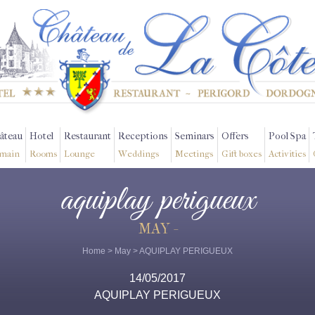
âteau
Hotel
Restaurant
Receptions
Seminars
Offers
Pool Spa
main
Rooms
Lounge
Weddings
Meetings
Gift boxes
Activities
aquiplay perigueux
MAY -
Home
>
May
> AQUIPLAY PERIGUEUX
14/05/2017
AQUIPLAY PERIGUEUX