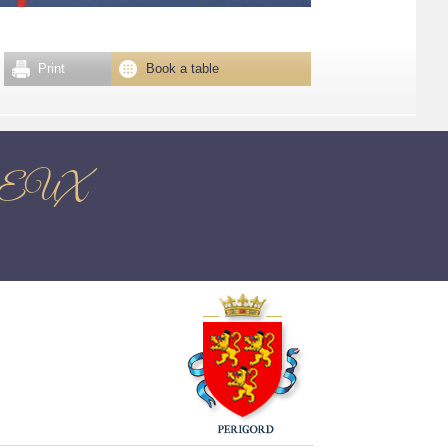
Print
Book a table
UEUX