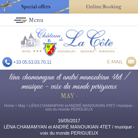
Special offers
Online Booking
Menu
E-MAIL
+33 05.53.03.70.11
léna chamamyan et andré manoukian 4tet /
musique - voix du monde perigueux
MAY -
Home
>
May
> LÉNA CHAMAMYAN et ANDRÉ MANOUKIAN 4TET / musique -
voix du monde PERIGUEUX
16/05/2017
LÉNA CHAMAMYAN et ANDRÉ MANOUKIAN 4TET / musique -
voix du monde PERIGUEUX