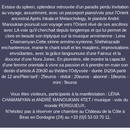
Extase du spleen, splendeur retrouvée d'un paradis perdu Invitation
au voyage, assurément, avec un passeport piano/voix pour l'Orient
ancestral.Après Inkala et Melanchology, le pianiste André
Manoukian poursuit son voyage vers l'Orient rêvé de ses ancêtres
avec LA voix qu'il cherchait depuis longtemps et qui lui permet de
clore en beauté son triptyque sur la musique arménienne : Lena
Chamamyan.Cette sirène arméno-syrienne, Shéhérazade
enchanteresse, manie le chant soufi et les maqâms, improvisations
envoûtantes, avec la grâce langoureuse d'une Fairouz et la
douceur d'une Nora Jones. En pionnière, elle montre la capacité
d'une femme orientale à vivre sa passion et à prendre en main son
destin d'artiste.A 20h30 au théâtre l'Odyssée - durée 1h20A partir
de 12 ansPlein tarif : 25euros - réduit : 20euros - abonné : 18euros -
mini : 9euros
Vous êtes visiteurs, participants à la manifestation : LÉNA
CHAMAMYAN et ANDRÉ MANOUKIAN 4TET / musique - voix du
monde PERIGUEUX.
N'hésitez pas à réserver une chambre au Château de la Côte à
Biras en Dordogne (24) au +33 (0)5 53 03 70 11.