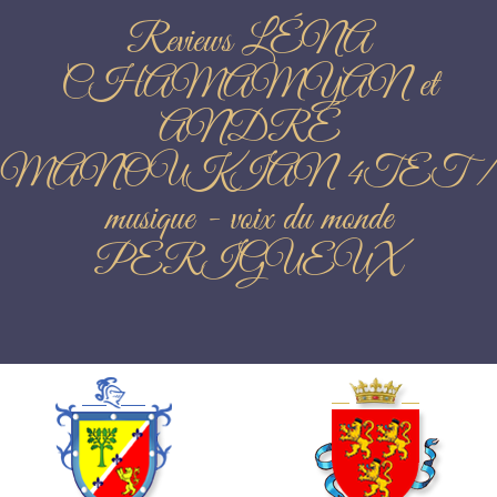
Reviews LÉNA
CHAMAMYAN et
ANDRÉ
MANOUKIAN 4TET /
musique - voix du monde
PERIGUEUX