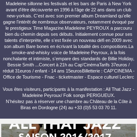
Madeleine sillonne les festivals et les bars de Paris à New York
avant d'être découverte en 1996 à l'âge de 22 ans dans un club
new-yorkais. C'est avec son premier album Dreamland qu'elle
gagne l'intérêt de nombreux observateurs, notamment évoqué par
le prestigieux Time Magazine.Madeleine PEYROUX a parcouru
bien du chemin depuis ses débuts. Initialement connue pour ses
talents d'interprète, elle s'est fixée un nouveau défi en 2009 avec
son album Bare bones en écrivant la totalité des compositions.La
smoke-and-whisky voice de Madeleine Peyroux, à la fois
nonchalante et intimiste, s'empare des standards de Billie Holiday,
Bessie Smith ...Concert à 21h au Cap'CinémaTarifs 37euros /
réduit 31euros / enfant - 14 ans 15eurosBilletterie : CAP'CINEMA -
Office de Tourisme - Fnac - ticketmaster - Espace culturel Leclerc
Vous êtes visiteurs, participants à la manifestation : All That Jazz -
Madeleine Peyroux/ Folk songs PERIGUEUX.
N'hésitez pas à réserver une chambre au Château de la Côte à
Biras en Dordogne (24) au +33 (0)5 53 03 70 11.