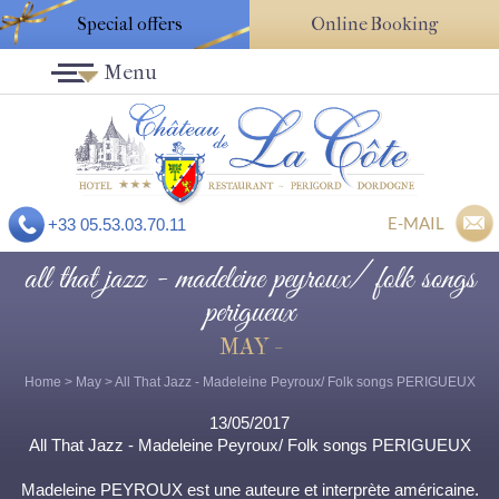
Special offers
Online Booking
Menu
E-MAIL
+33 05.53.03.70.11
all that jazz - madeleine peyroux/ folk songs
perigueux
MAY -
Home
>
May
> All That Jazz - Madeleine Peyroux/ Folk songs PERIGUEUX
13/05/2017
All That Jazz - Madeleine Peyroux/ Folk songs PERIGUEUX
Madeleine PEYROUX est une auteure et interprète américaine.