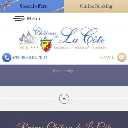
Special offers
Online Booking
Menu
E-MAIL
+33 05.53.03.70.11
Home
>
May
-