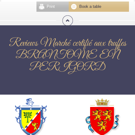
Print
Book a table
Reviews Marché certifié aux truffes
BRANTOME EN
PERIGORD