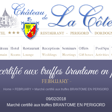
âteau
Hotel
Restaurant
Receptions
Seminars
Offers
Pool Spa
main
Rooms
Lounge
Weddings
Meetings
Gift boxes
Activities
ertifié aux truffes brantome en
FEBRUARY -
Home
>
FEBRUARY
> Marché certifié aux truffes BRANTOME EN PERIGORD
09/02/2018
Marché certifié aux truffes BRANTOME EN PERIGORD