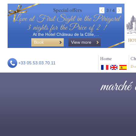
Special offers
3 / 4
Love at First Sight in the Périgord
3 nights for the Price of 2 !
At the Hotel Château de la Côte,…
Book
View more
Home
Ch
+33 05.53.03.70.11
Do
marché c