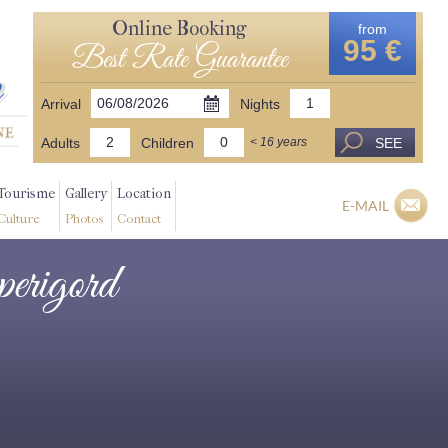
Online Booking
from
95 €
Best Rate Guarantee
Arrival
Nights
Adults
Children
SEE
< 16 years
Tourisme
Gallery
Location
E-MAIL
Culture
Photos
Contact
 perigord