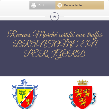
Print
Book a table
Reviews Marché certifié aux truffes
BRANTOME EN
PERIGORD