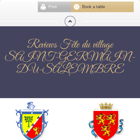
Print
Book a table
Reviews Fête du village
SAINT-GERMAIN-
DU-SALEMBRE