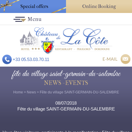
Special offers
Online Booking
Menu
E-MAIL
+33 05.53.03.70.11
fête du village saint-germain-du-salembre
NEWS - EVENTS
Home
>
News
> Fête du village SAINT-GERMAIN-DU-SALEMBRE
08/07/2018
Fête du village SAINT-GERMAIN-DU-SALEMBRE