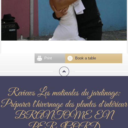
Print
Book a table
Reviews Les matinales du jardinage:
Préparer l'hivernage des plantes d'intérieur
BRANTOME EN
PERIGORD