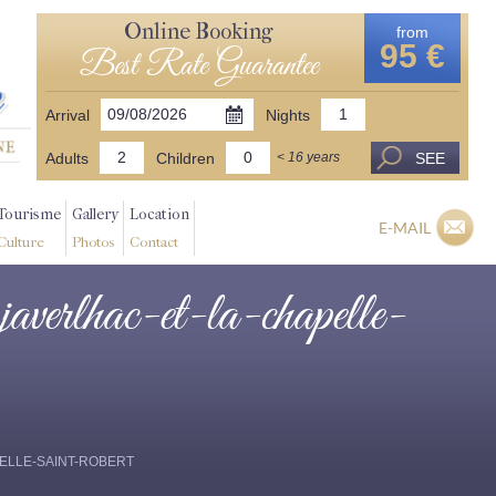
Online Booking
from
95 €
Best Rate Guarantee
Arrival
Nights
Adults
Children
SEE
< 16 years
Tourisme
Gallery
Location
E-MAIL
Culture
Photos
Contact
l javerlhac-et-la-chapelle-
CHAPELLE-SAINT-ROBERT