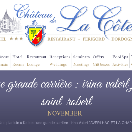
âteau
Hotel
Restaurant
Receptions
Seminars
Offers
Pool Spa
main
Rooms
Lounge
Weddings
Meetings
Gift boxes
Activities
e grande carrière : irina vater
saint-robert
NOVEMBER -
Une pianiste à l'aube d'une grande carrière : Irina Vaterl JAVERLHAC-ET-LA-