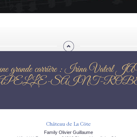
aube d'une grande carrière : Iri
APELLE-SAINT-ROB
Château de La Côte
Family Olivier Guillaume