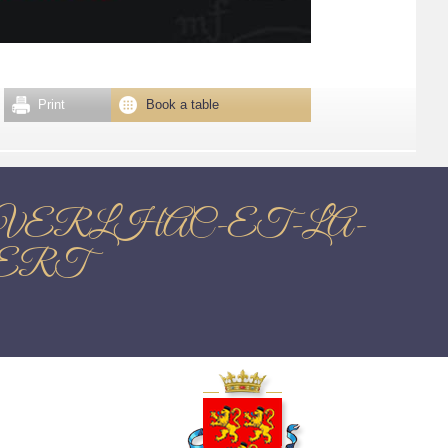
Print
Book a table
na Vaterl JAVERLHAC-ET-LA-
ERT