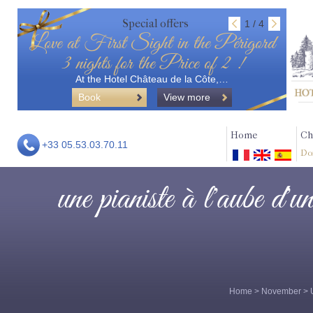
Special offers
1 / 4
Love at First Sight in the Périgord
3 nights for the Price of 2 !
At the Hotel Château de la Côte,…
Book
View more
Home
Ch
+33 05.53.03.70.11
Do
une pianiste à l'aube d'un
Home
>
November
> 