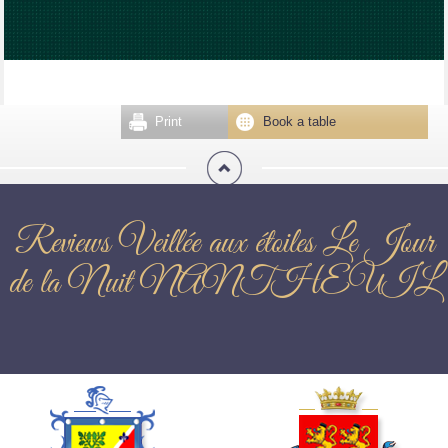
Print
Book a table
Reviews Veillée aux étoiles Le Jour
de la Nuit NANTHEUIL