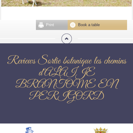
Print
Book a table
Reviews Sortie botanique les chemins
d'ALAIJE
BRANTOME EN
PERIGORD