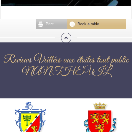
Print
Book a table
Reviews Veillées aux étoiles tout public
NANTHEUIL