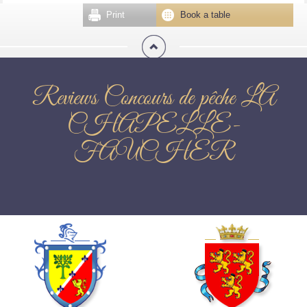
Print
Book a table
Reviews Concours de pêche LA
CHAPELLE-
FAUCHER