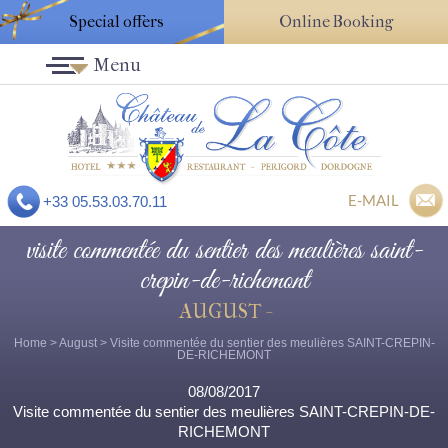
Special offers
Online Booking
Menu
E-MAIL
+33 05.53.03.70.11
visite commentée du sentier des meulières saint-
crepin-de-richemont
AUGUST -
Home
>
August
> Visite commentée du sentier des meulières SAINT-CREPIN-
DE-RICHEMONT
08/08/2017
Visite commentée du sentier des meulières SAINT-CREPIN-DE-
RICHEMONT