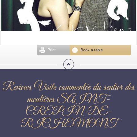
Print
Book a table
Reviews Visite commentée du sentier des
meulières SAINT-
CREPIN-DE-
RICHEMONT