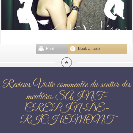
Print
Book a table
Reviews Visite commentée du sentier des
meulières SAINT-
CREPIN-DE-
RICHEMONT