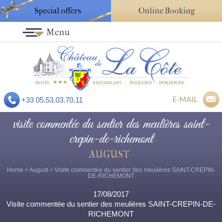
Special offers
Online Booking
Menu
E-MAIL
+33 05.53.03.70.11
visite commentée du sentier des meulières saint-
crepin-de-richemont
AUGUST -
Home
>
August
> Visite commentée du sentier des meulières SAINT-CREPIN-
DE-RICHEMONT
17/08/2017
Visite commentée du sentier des meulières SAINT-CREPIN-DE-
RICHEMONT