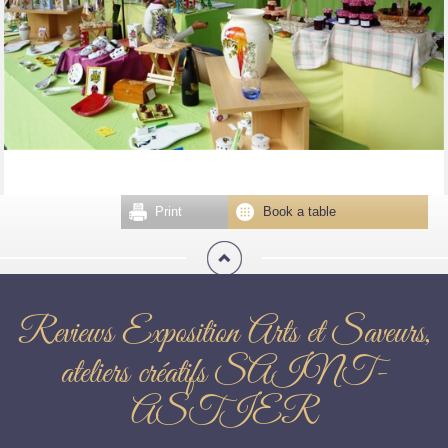
Print
Book a table
Reviews Exposition Arts et Saveurs,
ateliers créatifs SAINT-
ASTIER