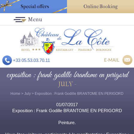
Special offers
Online Booking
Menu
E-MAIL
+33 05.53.03.70.11
exposition : frank godille brantome en perigord
JULY -
Home
>
July
> Exposition : Frank Godille BRANTOME EN PERIGORD
01/07/2017
Exposition : Frank Godille BRANTOME EN PERIGORD
Peinture.