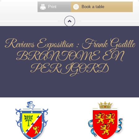
Print
Book a table
Reviews Exposition : Frank Godille
BRANTOME EN
PERIGORD