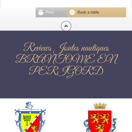
Print
Book a table
Reviews Joutes nautiques
BRANTOME EN
PERIGORD