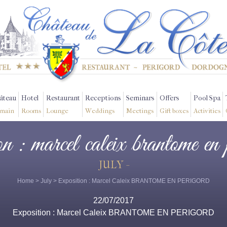
âteau
Hotel
Restaurant
Receptions
Seminars
Offers
Pool Spa
main
Rooms
Lounge
Weddings
Meetings
Gift boxes
Activities
ion : marcel caleix brantome en 
JULY -
Home
>
July
> Exposition : Marcel Caleix BRANTOME EN PERIGORD
22/07/2017
Exposition : Marcel Caleix BRANTOME EN PERIGORD