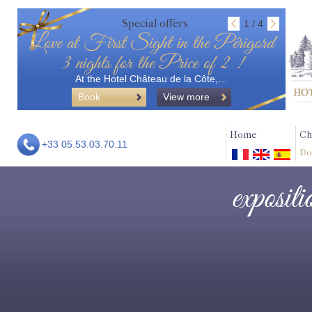
Special offers
1 / 4
Love at First Sight in the Périgord
3 nights for the Price of 2 !
At the Hotel Château de la Côte,…
Book
View more
Home
Ch
+33 05.53.03.70.11
Do
exposit