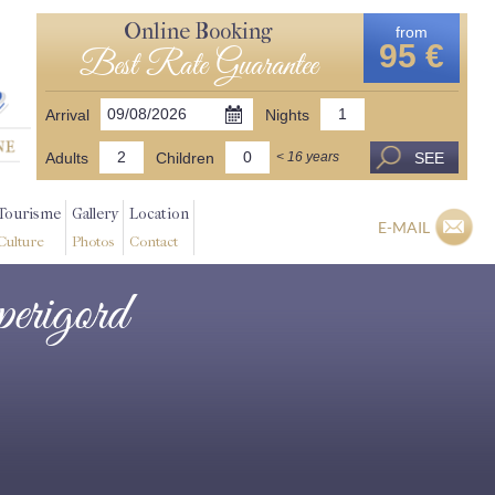
Online Booking
from
95 €
Best Rate Guarantee
Arrival
Nights
Adults
Children
SEE
< 16 years
Tourisme
Gallery
Location
E-MAIL
Culture
Photos
Contact
perigord