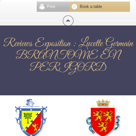
Print
Book a table
Reviews Exposition : Lucette Germain
BRANTOME EN
PERIGORD