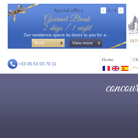
Special offers
1 / 4
Gourmet Break
2 days / 1 night
Our residence opens its doors to you for a…
Book
View more
Home
Ch
+33 05.53.03.70.11
Do
concou