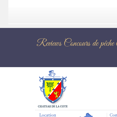
Reviews Concou
Location
Con