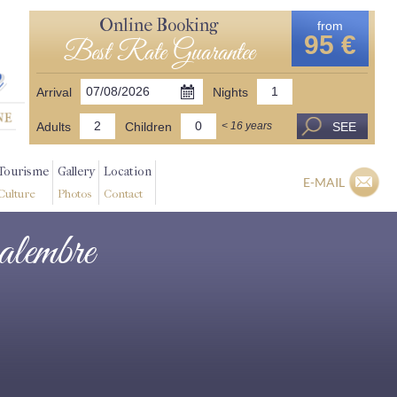
Online Booking
from
95 €
Best Rate Guarantee
Arrival
Nights
Adults
Children
SEE
< 16 years
Tourisme
Gallery
Location
E-MAIL
Culture
Photos
Contact
alembre