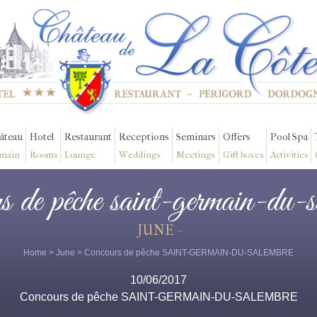
âteau
Hotel
Restaurant
Receptions
Seminars
Offers
Pool Spa
main
Rooms
Lounge
Weddings
Meetings
Gift boxes
Activities
rs de pêche saint-germain-du-s
JUNE -
Home
>
June
> Concours de pêche SAINT-GERMAIN-DU-SALEMBRE
10/06/2017
Concours de pêche SAINT-GERMAIN-DU-SALEMBRE