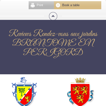
Print
Book a table
Reviews Rendez-vous aux jardins
BRANTOME EN
PERIGORD