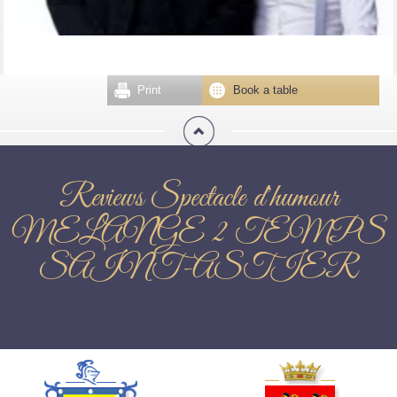
Print
Book a table
Reviews Spectacle d'humour
MELANGE 2 TEMPS
SAINT-ASTIER