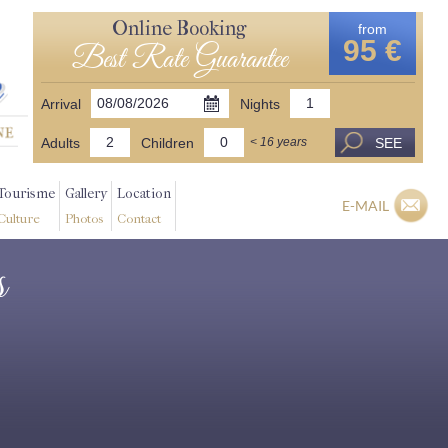
Online Booking
from
95 €
Best Rate Guarantee
Arrival
Nights
Adults
Children
SEE
< 16 years
Tourisme
Gallery
Location
E-MAIL
Culture
Photos
Contact
s