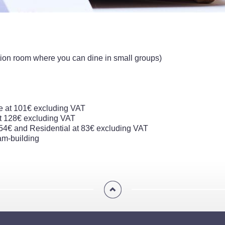
ption room where you can dine in small groups)
le at 101€ excluding VAT
at 128€ excluding VAT
54€ and Residential at 83€ excluding VAT
eam-building