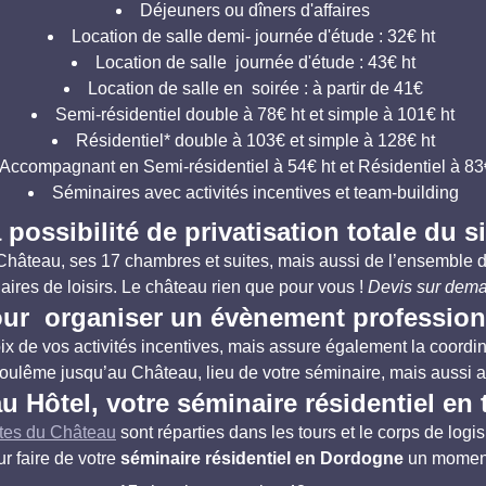
Déjeuners ou dîners d'affaires
Location de salle demi- journée d'étude : 32€ ht
Location de salle journée d'étude : 43€ ht
Location de salle en soirée : à partir de 41€
Semi-résidentiel double à 78€ ht et simple à 101€ ht
Résidentiel* double à 103€ et simple à 128€ ht
Accompagnant en Semi-résidentiel à 54€ ht et Résidentiel à 83
Séminaires avec activités incentives et team-building
 possibilité de privatisation totale du s
u Château, ses 17 chambres et suites, mais aussi de l’ensemble d
aires de loisirs. Le château rien que pour vous !
Devis sur dem
ur organiser un évènement professionne
e vos activités incentives, mais assure également la coordina
lême jusqu’au Château, lieu de votre séminaire, mais aussi
a
u Hôtel, votre séminaire résidentiel en t
ites du Château
sont réparties dans les tours et le corps de log
r faire de votre
séminaire résidentiel en Dordogne
un moment 