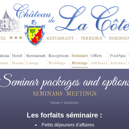
âteau
Hotel
Restaurant
Receptions
Seminars
Offers
Pool Spa
main
Rooms
Lounge
Weddings
Meetings
Gift boxes
Activities
Seminar packages and option
SEMINARS - MEETINGS
Home
>
Seminars
Les forfaits séminaire :
Petits déjeuners d'affaires