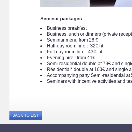
Seminar packages :
Business breakfast
Business lunch or dinners (private rece
Seminar menu from 28 €
Half-day room hire : 32€ ht
Full day room hire : 43€ ht
Evening hire : from 41€
Semi-residential double at 78€ and sing
Résidential* double at 103€ and single 
Accompanying party Semi-residential at 
Seminars with incentive activities and t
BACK TO LIST