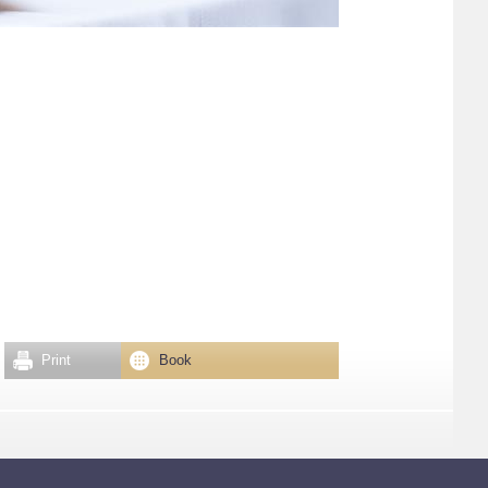
Print
Book