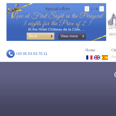
Special offers
1 / 4
Love at First Sight in the Périgord
3 nights for the Price of 2 !
At the Hotel Château de la Côte,…
Book
View more
Home
Ch
+33 05.53.03.70.11
Do